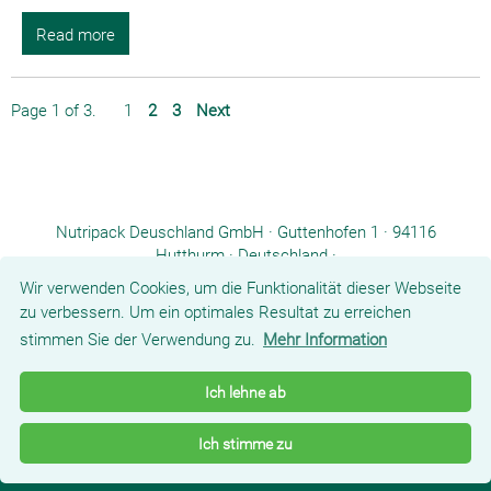
Read more
Page 1 of 3.
1
2
3
Next
Nutripack Deuschland GmbH · Guttenhofen 1 · 94116
Hutthurm · Deutschland ·
Tel.: +49 8582 9601-0 ·
info.de@nutripack.eu
Wir verwenden Cookies, um die Funktionalität dieser Webseite
zu verbessern. Um ein optimales Resultat zu erreichen
stimmen Sie der Verwendung zu.
Mehr Information
ENTREPRISE
PRODUITS
COMPÉTENCES
NOUVELLES/PRESSE
Ich lehne ab
CONTACT
TÉLÉCHARGEMENTS
CGV
MENTIONS LÉGALES
Ich stimme zu